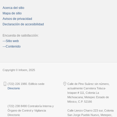
Acerca del sitio
Mapa de sitio
Avisos de privacidad
Declaración de accesibilidad
Encuesta de satisfacción:
---Sitio web
---Contenido
Copyright © Infoem, 2025
(722) 226 1980. Edificio sede
Calle de Pino Suárez sin número,
Directorio
actualmente Carretera Toluca-
Ixtapan # 111, Colonia La
Michoacana; Metepec Estado de
México, C.P. 52166
(722) 238 8490 Contraloría Interna y
Órgano de Control y Vigilancia
Calle Lienzo Charro 223 sur, Colonia
Directorio
San Jorge Pueblo Nuevo, Metepec,