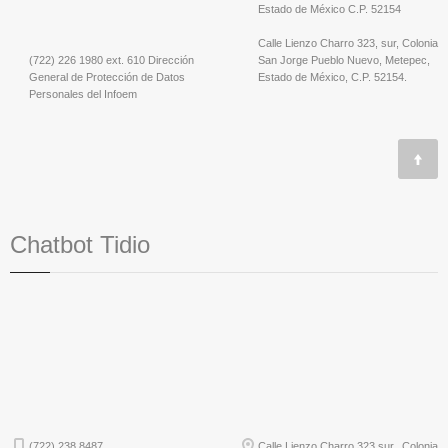
Estado de México C.P. 52154
Calle Lienzo Charro 323, sur, Colonia
(722) 226 1980 ext. 610 Dirección
San Jorge Pueblo Nuevo, Metepec,
General de Protección de Datos
Estado de México, C.P. 52154.
Personales del Infoem
Chatbot Tidio
(722) 238 8487
Calle Lienzo Charro 323 sur, Colonia