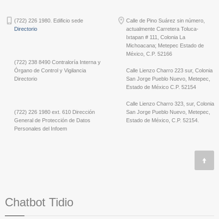
(722) 226 1980. Edificio sede
Calle de Pino Suárez sin número,
Directorio
actualmente Carretera Toluca-
Ixtapan # 111, Colonia La
Michoacana; Metepec Estado de
México, C.P. 52166
(722) 238 8490 Contraloría Interna y
Órgano de Control y Vigilancia
Calle Lienzo Charro 223 sur, Colonia
Directorio
San Jorge Pueblo Nuevo, Metepec,
Estado de México C.P. 52154
Calle Lienzo Charro 323, sur, Colonia
(722) 226 1980 ext. 610 Dirección
San Jorge Pueblo Nuevo, Metepec,
General de Protección de Datos
Estado de México, C.P. 52154.
Personales del Infoem
Chatbot Tidio