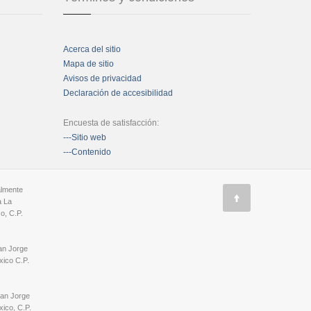
Acerca del sitio
Mapa de sitio
Avisos de privacidad
Declaración de accesibilidad
Encuesta de satisfacción:
---Sitio web
---Contenido
almente
a La
o, C.P.
an Jorge
ico C.P.
San Jorge
ico, C.P.