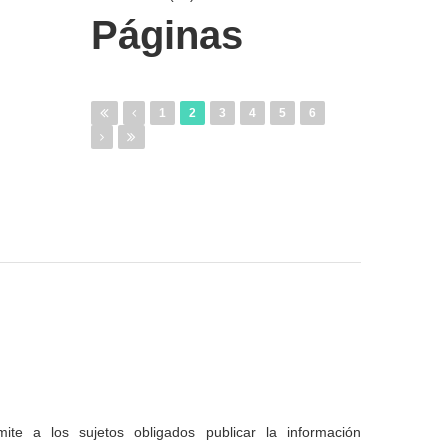
Páginas
1
2
3
4
5
6
te a los sujetos obligados publicar la información