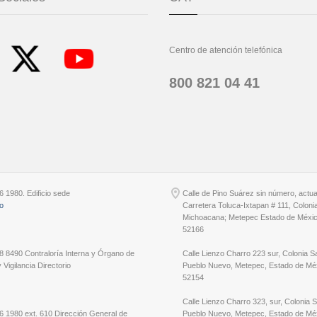
Centro de atención telefónica
800 821 04 41
6 1980. Edificio sede
Calle de Pino Suárez sin número, actu
io
Carretera Toluca-Ixtapan # 111, Coloni
Michoacana; Metepec Estado de Méxic
52166
8 8490 Contraloría Interna y Órgano de
Calle Lienzo Charro 223 sur, Colonia S
 Vigilancia Directorio
Pueblo Nuevo, Metepec, Estado de Méx
52154
Calle Lienzo Charro 323, sur, Colonia 
6 1980 ext. 610 Dirección General de
Pueblo Nuevo, Metepec, Estado de Méx