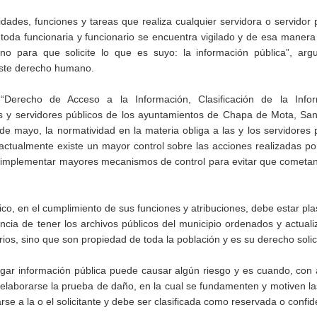
ades, funciones y tareas que realiza cualquier servidora o servidor p
toda funcionaria y funcionario se encuentra vigilado y de esa manera 
 para que solicite lo que es suyo: la información pública”, arg
 este derecho humano.
l “Derecho de Acceso a la Información, Clasificación de la Info
ras y servidores públicos de los ayuntamientos de Chapa de Mota, Sa
e mayo, la normatividad en la materia obliga a las y los servidores 
 actualmente existe un mayor control sobre las acciones realizadas por
n de implementar mayores mecanismos de control para evitar que cometa
úblico, en el cumplimiento de sus funciones y atribuciones, debe estar p
ncia de tener los archivos públicos del municipio ordenados y actuali
rios, sino que son propiedad de toda la población y es su derecho solici
gar información pública puede causar algún riesgo y es cuando, con
elaborarse la prueba de daño, en la cual se fundamenten y motiven l
se a la o el solicitante y debe ser clasificada como reservada o confid