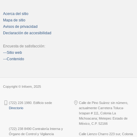
Acerca del sitio
Mapa de sitio
Avisos de privacidad
Declaración de accesibilidad
Encuesta de satisfacción:
---Sitio web
---Contenido
Copyright © Infoem, 2025
(722) 226 1980. Edificio sede
Calle de Pino Suárez sin número,
Directorio
actualmente Carretera Toluca-
Ixtapan # 111, Colonia La
Michoacana; Metepec Estado de
México, C.P. 52166
(722) 238 8490 Contraloría Interna y
Órgano de Control y Vigilancia
Calle Lienzo Charro 223 sur, Colonia