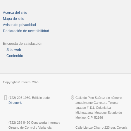
Acerca del sitio
Mapa de sitio
Avisos de privacidad
Declaración de accesibilidad
Encuesta de satisfacción:
---Sitio web
---Contenido
Copyright © Infoem, 2025
(722) 226 1980. Edificio sede
Calle de Pino Suárez sin número,
Directorio
actualmente Carretera Toluca-
Ixtapan # 111, Colonia La
Michoacana; Metepec Estado de
México, C.P. 52166
(722) 238 8490 Contraloría Interna y
Órgano de Control y Vigilancia
Calle Lienzo Charro 223 sur, Colonia