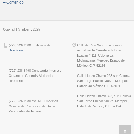
---Contenido
Copyright © Infoem, 2025
(722) 226 1980. Edificio sede
Calle de Pino Suárez sin número,
Directorio
actualmente Carretera Toluca-
Ixtapan # 111, Colonia La
Michoacana; Metepec Estado de
México, C.P. 52166
(722) 238 8490 Contraloría Interna y
Órgano de Control y Vigilancia
Calle Lienzo Charro 223 sur, Colonia
Directorio
San Jorge Pueblo Nuevo, Metepec,
Estado de México C.P. 52154
Calle Lienzo Charro 323, sur, Colonia
(722) 226 1980 ext. 610 Dirección
San Jorge Pueblo Nuevo, Metepec,
General de Protección de Datos
Estado de México, C.P. 52154.
Personales del Infoem