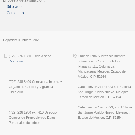
Encuesta de satisfacción:
---Sitio web
---Contenido
Copyright © Infoem, 2025
(722) 226 1980. Edificio sede
Calle de Pino Suárez sin número,
Directorio
actualmente Carretera Toluca-
Ixtapan # 111, Colonia La
Michoacana; Metepec Estado de
México, C.P. 52166
(722) 238 8490 Contraloría Interna y
Órgano de Control y Vigilancia
Calle Lienzo Charro 223 sur, Colonia
Directorio
San Jorge Pueblo Nuevo, Metepec,
Estado de México C.P. 52154
Calle Lienzo Charro 323, sur, Colonia
(722) 226 1980 ext. 610 Dirección
San Jorge Pueblo Nuevo, Metepec,
General de Protección de Datos
Estado de México, C.P. 52154.
Personales del Infoem