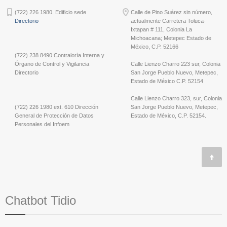
(722) 226 1980. Edificio sede
Calle de Pino Suárez sin número,
Directorio
actualmente Carretera Toluca-
Ixtapan # 111, Colonia La
Michoacana; Metepec Estado de
México, C.P. 52166
(722) 238 8490 Contraloría Interna y
Órgano de Control y Vigilancia
Calle Lienzo Charro 223 sur, Colonia
Directorio
San Jorge Pueblo Nuevo, Metepec,
Estado de México C.P. 52154
Calle Lienzo Charro 323, sur, Colonia
(722) 226 1980 ext. 610 Dirección
San Jorge Pueblo Nuevo, Metepec,
General de Protección de Datos
Estado de México, C.P. 52154.
Personales del Infoem
Chatbot Tidio