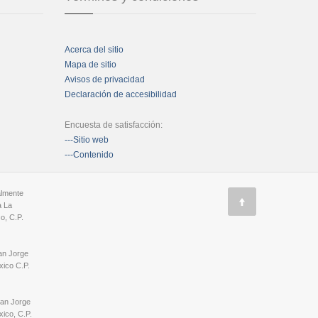
Acerca del sitio
Mapa de sitio
Avisos de privacidad
Declaración de accesibilidad
Encuesta de satisfacción:
---Sitio web
---Contenido
almente
a La
o, C.P.
an Jorge
ico C.P.
San Jorge
ico, C.P.