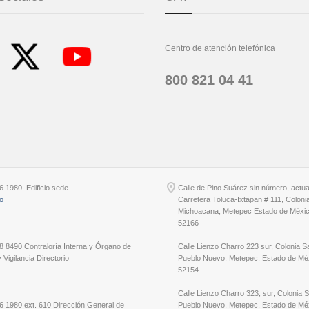
Centro de atención telefónica
800 821 04 41
6 1980. Edificio sede
Calle de Pino Suárez sin número, actu
io
Carretera Toluca-Ixtapan # 111, Coloni
Michoacana; Metepec Estado de Méxic
52166
8 8490 Contraloría Interna y Órgano de
Calle Lienzo Charro 223 sur, Colonia S
 Vigilancia Directorio
Pueblo Nuevo, Metepec, Estado de Méx
52154
Calle Lienzo Charro 323, sur, Colonia 
6 1980 ext. 610 Dirección General de
Pueblo Nuevo, Metepec, Estado de Méx