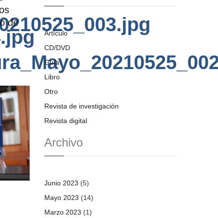
los
0210525_003.jpg
o de
.jpg
Artículo
CD/DVD
ura_Mayo_20210525_002
Guía
Libro
Otro
Revista de investigación
Revista digital
Archivo
Junio 2023
(5)
Mayo 2023
(14)
Marzo 2023
(1)