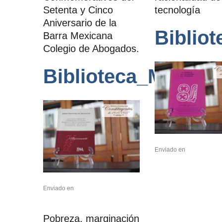
Setenta y Cinco
tecnología
Aniversario de la
Biblio
Barra Mexicana
Colegio de Abogados.
Biblioteca_Mayo_2
Enviado en
Enviado en
Pobreza, marginación