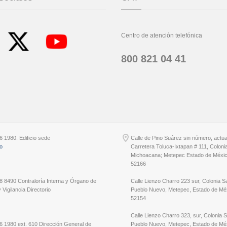
Centro de atención telefónica
800 821 04 41
6 1980. Edificio sede
Calle de Pino Suárez sin número, actu
io
Carretera Toluca-Ixtapan # 111, Coloni
Michoacana; Metepec Estado de Méxic
52166
8 8490 Contraloría Interna y Órgano de
Calle Lienzo Charro 223 sur, Colonia S
 Vigilancia Directorio
Pueblo Nuevo, Metepec, Estado de Méx
52154
Calle Lienzo Charro 323, sur, Colonia 
6 1980 ext. 610 Dirección General de
Pueblo Nuevo, Metepec, Estado de Méx