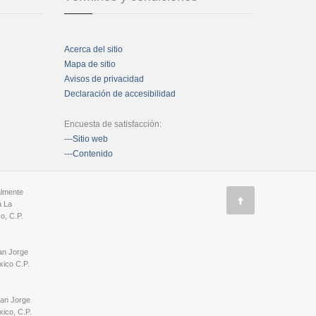
Acerca del sitio
Mapa de sitio
Avisos de privacidad
Declaración de accesibilidad
Encuesta de satisfacción:
---Sitio web
---Contenido
almente
a La
o, C.P.
an Jorge
ico C.P.
San Jorge
ico, C.P.