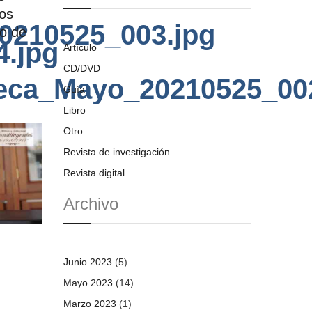
los
0210525_003.jpg
o de
4.jpg
Artículo
CD/DVD
teca_Mayo_20210525_00
Guía
Libro
Otro
Revista de investigación
Revista digital
Archivo
Junio 2023
(5)
Mayo 2023
(14)
Marzo 2023
(1)