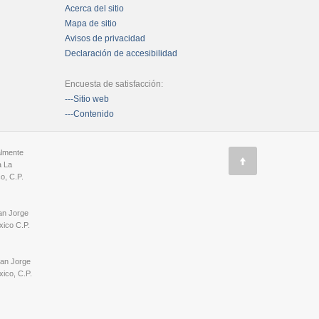
Acerca del sitio
Mapa de sitio
Avisos de privacidad
Declaración de accesibilidad
Encuesta de satisfacción:
---Sitio web
---Contenido
almente
a La
o, C.P.
an Jorge
ico C.P.
San Jorge
ico, C.P.