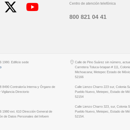
Centro de atención telefónica
800 821 04 41
6 1980. Edificio sede
Calle de Pino Suárez sin número, actu
io
Carretera Toluca-Ixtapan # 111, Coloni
Michoacana; Metepec Estado de Méxic
52166
8 8490 Contraloría Interna y Órgano de
Calle Lienzo Charro 223 sur, Colonia S
 Vigilancia Directorio
Pueblo Nuevo, Metepec, Estado de Méx
52154
Calle Lienzo Charro 323, sur, Colonia 
6 1980 ext. 610 Dirección General de
Pueblo Nuevo, Metepec, Estado de Méx
ón de Datos Personales del Infoem
52154.