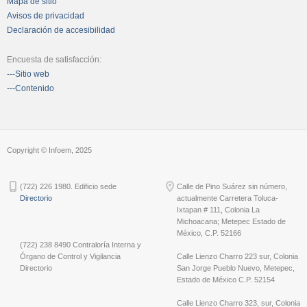
Mapa de sitio
Avisos de privacidad
Declaración de accesibilidad
Encuesta de satisfacción:
---Sitio web
---Contenido
Copyright © Infoem, 2025
(722) 226 1980. Edificio sede
Calle de Pino Suárez sin número,
Directorio
actualmente Carretera Toluca-
Ixtapan # 111, Colonia La
Michoacana; Metepec Estado de
México, C.P. 52166
(722) 238 8490 Contraloría Interna y
Órgano de Control y Vigilancia
Calle Lienzo Charro 223 sur, Colonia
Directorio
San Jorge Pueblo Nuevo, Metepec,
Estado de México C.P. 52154
Calle Lienzo Charro 323, sur, Colonia