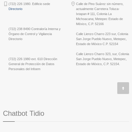
(722) 226 1980. Edificio sede
Calle de Pino Suárez sin número,
Directorio
actualmente Carretera Toluca-
Ixtapan # 111, Colonia La
Michoacana; Metepec Estado de
México, C.P. 52166
(722) 238 8490 Contraloría Interna y
Órgano de Control y Vigilancia
Calle Lienzo Charro 223 sur, Colonia
Directorio
San Jorge Pueblo Nuevo, Metepec,
Estado de México C.P. 52154
Calle Lienzo Charro 323, sur, Colonia
(722) 226 1980 ext. 610 Dirección
San Jorge Pueblo Nuevo, Metepec,
General de Protección de Datos
Estado de México, C.P. 52154.
Personales del Infoem
Chatbot Tidio