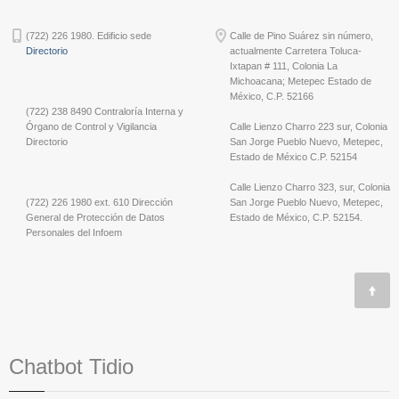
(722) 226 1980. Edificio sede
Calle de Pino Suárez sin número,
Directorio
actualmente Carretera Toluca-
Ixtapan # 111, Colonia La
Michoacana; Metepec Estado de
México, C.P. 52166
(722) 238 8490 Contraloría Interna y
Órgano de Control y Vigilancia
Calle Lienzo Charro 223 sur, Colonia
Directorio
San Jorge Pueblo Nuevo, Metepec,
Estado de México C.P. 52154
Calle Lienzo Charro 323, sur, Colonia
(722) 226 1980 ext. 610 Dirección
San Jorge Pueblo Nuevo, Metepec,
General de Protección de Datos
Estado de México, C.P. 52154.
Personales del Infoem
Chatbot Tidio