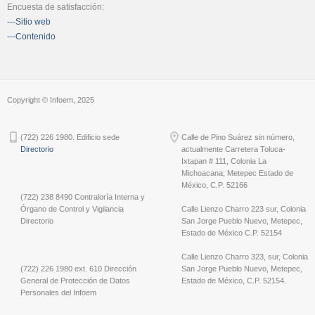
Encuesta de satisfacción:
---Sitio web
---Contenido
Copyright © Infoem, 2025
(722) 226 1980. Edificio sede
Calle de Pino Suárez sin número,
Directorio
actualmente Carretera Toluca-
Ixtapan # 111, Colonia La
Michoacana; Metepec Estado de
México, C.P. 52166
(722) 238 8490 Contraloría Interna y
Órgano de Control y Vigilancia
Calle Lienzo Charro 223 sur, Colonia
Directorio
San Jorge Pueblo Nuevo, Metepec,
Estado de México C.P. 52154
Calle Lienzo Charro 323, sur, Colonia
(722) 226 1980 ext. 610 Dirección
San Jorge Pueblo Nuevo, Metepec,
General de Protección de Datos
Estado de México, C.P. 52154.
Personales del Infoem