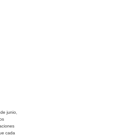
de junio,
tos
maciones
que cada