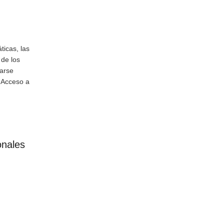
ticas, las
 de los
uarse
, Acceso a
onales