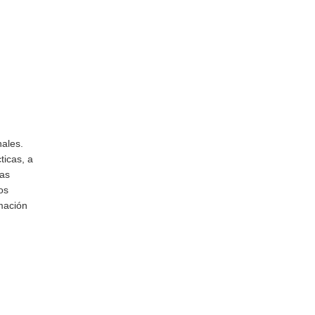
nales.
ticas, a
mas
os
mación