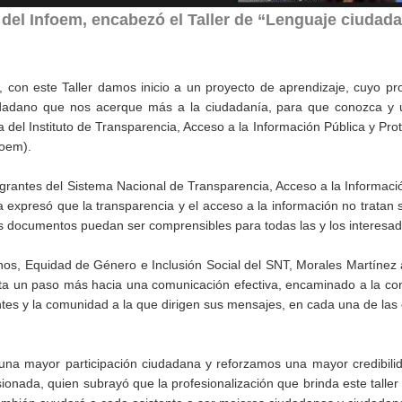
del Infoem, encabezó el Taller de “Lenguaje ciudad
 con este Taller damos inicio a un proyecto de aprendizaje, cuyo pr
udadano que nos acerque más a la ciudadanía, para que conozca y ut
el Instituto de Transparencia, Acceso a la Información Pública y Pro
foem).
tegrantes del Sistema Nacional de Transparencia, Acceso a la Informaci
 expresó que la transparencia y el acceso a la información no tratan
los documentos puedan ser comprensibles para todas las y los interesad
, Equidad de Género e Inclusión Social del SNT, Morales Martínez 
enta un paso más hacia una comunicación efectiva, encaminado a la co
tes y la comunidad a la que dirigen sus mensajes, en cada una de las
 una mayor participación ciudadana y reforzamos una mayor credibili
sionada, quien subrayó que la profesionalización que brinda este taller