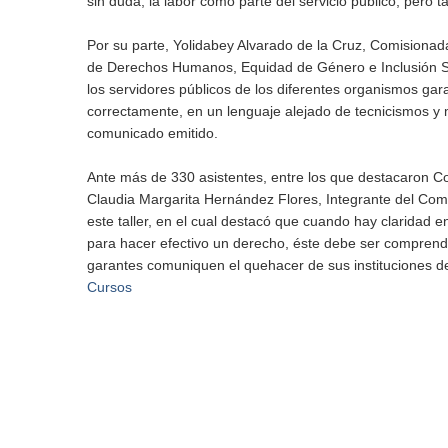
sin duda, la labor como parte del servicio público, pero
Por su parte, Yolidabey Alvarado de la Cruz, Comisionad
de Derechos Humanos, Equidad de Género e Inclusión Soc
los servidores públicos de los diferentes organismos ga
correctamente, en un lenguaje alejado de tecnicismos y 
comunicado emitido.
Ante más de 330 asistentes, entre los que destacaron C
Claudia Margarita Hernández Flores, Integrante del Com
este taller, en el cual destacó que cuando hay claridad e
para hacer efectivo un derecho, éste debe ser comprendi
garantes comuniquen el quehacer de sus instituciones de
Cursos