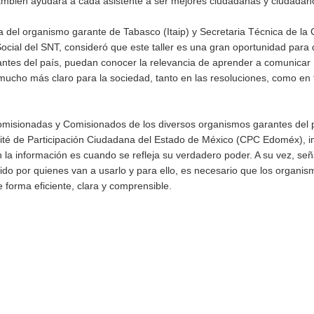
 también ayudará a cada asistente a ser mejores ciudadanas y ciudadan
a del organismo garante de Tabasco (Itaip) y Secretaria Técnica de la
ial del SNT, consideró que este taller es una gran oportunidad para 
rantes del país, puedan conocer la relevancia de aprender a comunicar
mucho más claro para la sociedad, tanto en las resoluciones, como en
omisionadas y Comisionados de los diversos organismos garantes del 
ité de Participación Ciudadana del Estado de México (CPC Edoméx), i
n la información es cuando se refleja su verdadero poder. A su vez, se
do por quienes van a usarlo y para ello, es necesario que los organis
 forma eficiente, clara y comprensible.