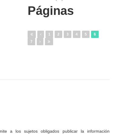
Páginas
1
2
3
4
5
6
7
te a los sujetos obligados publicar la información