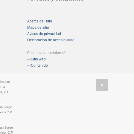
Acerca del sitio
Mapa de sitio
Avisos de privacidad
Declaración de accesibilidad
Encuesta de satisfacción:
---Sitio web
---Contenido
almente
a La
o, C.P.
an Jorge
ico C.P.
San Jorge
ico, C.P.