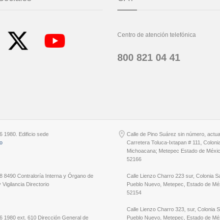
Centro de atención telefónica
800 821 04 41
6 1980. Edificio sede
Calle de Pino Suárez sin número, actu
io
Carretera Toluca-Ixtapan # 111, Coloni
Michoacana; Metepec Estado de Méxic
52166
8 8490 Contraloría Interna y Órgano de
Calle Lienzo Charro 223 sur, Colonia S
 Vigilancia Directorio
Pueblo Nuevo, Metepec, Estado de Méx
52154
Calle Lienzo Charro 323, sur, Colonia 
6 1980 ext. 610 Dirección General de
Pueblo Nuevo, Metepec, Estado de Méx