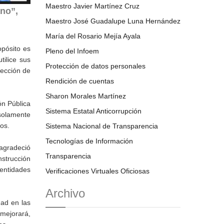
Maestro Javier Martínez Cruz
ano”,
Maestro José Guadalupe Luna Hernández
María del Rosario Mejía Ayala
opósito es
Pleno del Infoem
ilice sus
Protección de datos personales
tección de
Rendición de cuentas
Sharon Morales Martínez
ón Pública
Sistema Estatal Anticorrupción
 solamente
os.
Sistema Nacional de Transparencia
Tecnologías de Información
agradeció
Transparencia
nstrucción
 entidades
Verificaciones Virtuales Oficiosas
Archivo
dad en las
 mejorará,