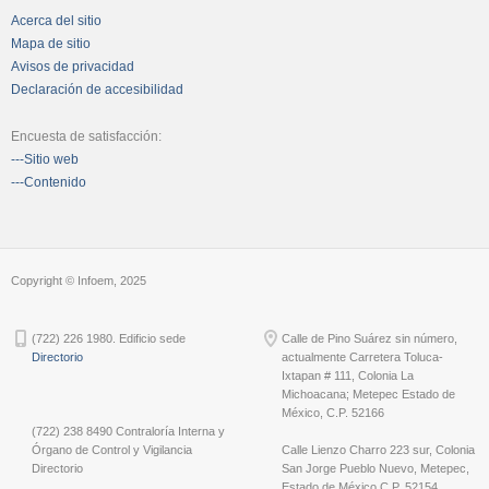
Acerca del sitio
Mapa de sitio
Avisos de privacidad
Declaración de accesibilidad
Encuesta de satisfacción:
---Sitio web
---Contenido
Copyright © Infoem, 2025
(722) 226 1980. Edificio sede
Calle de Pino Suárez sin número,
Directorio
actualmente Carretera Toluca-
Ixtapan # 111, Colonia La
Michoacana; Metepec Estado de
México, C.P. 52166
(722) 238 8490 Contraloría Interna y
Órgano de Control y Vigilancia
Calle Lienzo Charro 223 sur, Colonia
Directorio
San Jorge Pueblo Nuevo, Metepec,
Estado de México C.P. 52154