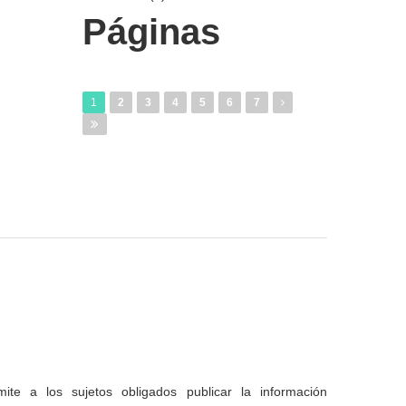
Páginas
1
2
3
4
5
6
7
te a los sujetos obligados publicar la información