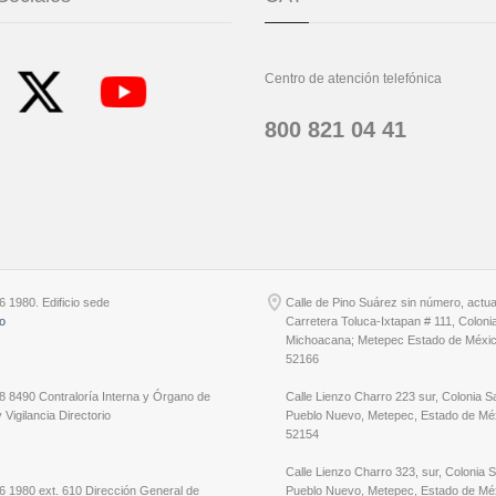
Centro de atención telefónica
800 821 04 41
6 1980. Edificio sede
Calle de Pino Suárez sin número, actu
io
Carretera Toluca-Ixtapan # 111, Coloni
Michoacana; Metepec Estado de Méxic
52166
8 8490 Contraloría Interna y Órgano de
Calle Lienzo Charro 223 sur, Colonia S
 Vigilancia Directorio
Pueblo Nuevo, Metepec, Estado de Méx
52154
Calle Lienzo Charro 323, sur, Colonia 
6 1980 ext. 610 Dirección General de
Pueblo Nuevo, Metepec, Estado de Méx