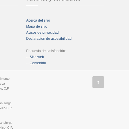
Acerca del sitio
Mapa de sitio
Avisos de privacidad
Declaración de accesibilidad
Encuesta de satisfacción:
---Sitio web
---Contenido
almente
a La
o, C.P.
an Jorge
ico C.P.
San Jorge
ico, C.P.