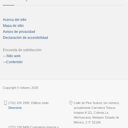
Acerca del sitio
Mapa de sitio
Avisos de privacidad
Declaración de accesibilidad
Encuesta de satisfacción:
---Sitio web
---Contenido
Copyright © Infoem, 2025
(722) 226 1980. Edificio sede
Calle de Pino Suárez sin número,
Directorio
actualmente Carretera Toluca-
Ixtapan # 111, Colonia La
Michoacana; Metepec Estado de
México, C.P. 52166
(722) 238 8490 Contraloría Interna y