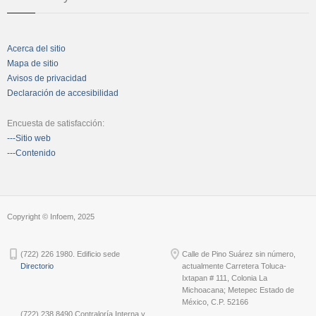
Acerca del sitio
Mapa de sitio
Avisos de privacidad
Declaración de accesibilidad
Encuesta de satisfacción:
---Sitio web
---Contenido
Copyright © Infoem, 2025
(722) 226 1980. Edificio sede
Calle de Pino Suárez sin número,
Directorio
actualmente Carretera Toluca-
Ixtapan # 111, Colonia La
Michoacana; Metepec Estado de
México, C.P. 52166
(722) 238 8490 Contraloría Interna y