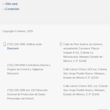
---Sitio web
---Contenido
Copyright © Infoem, 2025
(722) 226 1980. Edificio sede
Calle de Pino Suárez sin número,
Directorio
actualmente Carretera Toluca-
Ixtapan # 111, Colonia La
Michoacana; Metepec Estado de
México, C.P. 52166
(722) 238 8490 Contraloría Interna y
Órgano de Control y Vigilancia
Calle Lienzo Charro 223 sur, Colonia
Directorio
San Jorge Pueblo Nuevo, Metepec,
Estado de México C.P. 52154
Calle Lienzo Charro 323, sur, Colonia
(722) 226 1980 ext. 610 Dirección
San Jorge Pueblo Nuevo, Metepec,
General de Protección de Datos
Estado de México, C.P. 52154.
Personales del Infoem