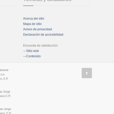
Acerca del sitio
Mapa de sitio
Avisos de privacidad
Declaración de accesibilidad
Encuesta de satisfacción:
---Sitio web
---Contenido
almente
a La
o, C.P.
an Jorge
ico C.P.
San Jorge
ico, C.P.