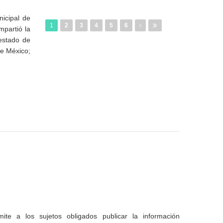
icipal de
1
2
3
4
5
6
partió la
estado de
de México;
te a los sujetos obligados publicar la información