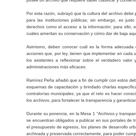
posee un archivo que requiere saber clasificar y conser
Por esta razón, subrayó que la cultura del archivo debe
para las instituciones públicas; sin embargo, es just
derechos como el acceso a la información; para ello, 
cuáles ameritan su conservación y cómo dar de baja aqu
Asimismo, deben conocer cuál es la forma adecuada de
acciones que, por ley, tienen que implementar en cada un
los asistentes a reflexionar sobre el verdadero valor
administraciones más eficaces.
Ramírez Peña añadió que a fin de cumplir con estos debe
esquemas de capacitación y brindado charlas específica
contralorías municipales; ya que el reto es hacer consci
los archivos, para fortalecer la transparencia y garantiza
Durante su ponencia, en la Mesa 1 “Archivos y transparen
se encuentran obligados a publicar en sus portales de tr
el presupuesto de egresos, los planes de desarrollo urba
archivada y preservada correctamente, para poder cumpli