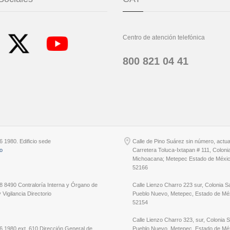
Centro de atención telefónica
800 821 04 41
6 1980. Edificio sede
Calle de Pino Suárez sin número, actu
io
Carretera Toluca-Ixtapan # 111, Coloni
Michoacana; Metepec Estado de Méxic
52166
8 8490 Contraloría Interna y Órgano de
Calle Lienzo Charro 223 sur, Colonia S
 Vigilancia Directorio
Pueblo Nuevo, Metepec, Estado de Méx
52154
Calle Lienzo Charro 323, sur, Colonia 
6 1980 ext. 610 Dirección General de
Pueblo Nuevo, Metepec, Estado de Méx