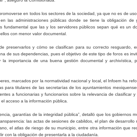
var”, aseguró la Comisionada.
 promoverse en todos los sectores de la sociedad, ya que no es de uso
o en las administraciones públicas donde se tiene la obligación de 
es fundamental que las y los servidores públicos sepan qué es un d
ellos con menor valor documental.
 preservarlos y cómo se clasifican para su correcto resguardo, en
a de sus dependencias, pues el objetivo de este tipo de foros es invit
 y la importancia de una buena gestión documental y archivística, 
res, marcados por la normatividad nacional y local, el Infoem ha ref
s para titulares de las secretarías de los ayuntamientos mexiquense
entes a funcionarias y funcionarios sobre la relevancia de clasificar y
r el acceso a la información pública.
cia, garantías de la integridad pública”, detalló que los gobiernos m
ansparencia: las actas de sesiones de cabildos, el plan de desarrollo 
no, el atlas de riesgo de su municipio, entre otra información que re
r con la obligación de presentarla a la ciudadanía.