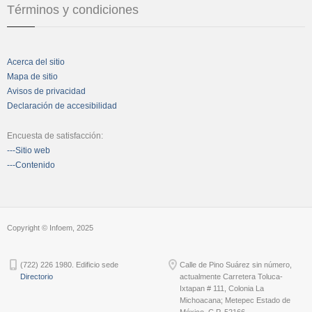
Términos y condiciones
Acerca del sitio
Mapa de sitio
Avisos de privacidad
Declaración de accesibilidad
Encuesta de satisfacción:
---Sitio web
---Contenido
Copyright © Infoem, 2025
(722) 226 1980. Edificio sede
Calle de Pino Suárez sin número,
Directorio
actualmente Carretera Toluca-
Ixtapan # 111, Colonia La
Michoacana; Metepec Estado de
México, C.P. 52166