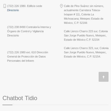
(722) 226 1980. Edificio sede
Calle de Pino Suárez sin número,
Directorio
actualmente Carretera Toluca-
Ixtapan # 111, Colonia La
Michoacana; Metepec Estado de
México, C.P. 52166
(722) 238 8490 Contraloría Interna y
Órgano de Control y Vigilancia
Calle Lienzo Charro 223 sur, Colonia
Directorio
San Jorge Pueblo Nuevo, Metepec,
Estado de México C.P. 52154
Calle Lienzo Charro 323, sur, Colonia
(722) 226 1980 ext. 610 Dirección
San Jorge Pueblo Nuevo, Metepec,
General de Protección de Datos
Estado de México, C.P. 52154.
Personales del Infoem
Chatbot Tidio