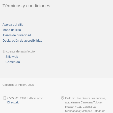
Términos y condiciones
Acerca del sitio
Mapa de sitio
Avisos de privacidad
Declaración de accesibilidad
Encuesta de satisfacción:
---Sitio web
---Contenido
Copyright © Infoem, 2025
(722) 226 1980. Edificio sede
Calle de Pino Suárez sin número,
Directorio
actualmente Carretera Toluca-
Ixtapan # 111, Colonia La
Michoacana; Metepec Estado de