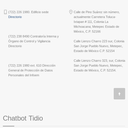
(722) 226 1980. Edificio sede
Calle de Pino Suárez sin número,
Directorio
actualmente Carretera Toluca-
Ixtapan # 111, Colonia La
Michoacana; Metepec Estado de
México, C.P. 52166
(722) 238 8490 Contraloría Interna y
Órgano de Control y Vigilancia
Calle Lienzo Charro 223 sur, Colonia
Directorio
San Jorge Pueblo Nuevo, Metepec,
Estado de México C.P. 52154
Calle Lienzo Charro 323, sur, Colonia
(722) 226 1980 ext. 610 Dirección
San Jorge Pueblo Nuevo, Metepec,
General de Protección de Datos
Estado de México, C.P. 52154.
Personales del Infoem
Chatbot Tidio