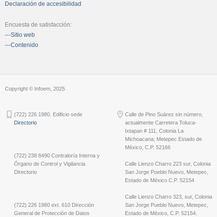
Declaración de accesibilidad
Encuesta de satisfacción:
---Sitio web
---Contenido
Copyright © Infoem, 2025
(722) 226 1980. Edificio sede
Calle de Pino Suárez sin número,
Directorio
actualmente Carretera Toluca-
Ixtapan # 111, Colonia La
Michoacana; Metepec Estado de
México, C.P. 52166
(722) 238 8490 Contraloría Interna y
Órgano de Control y Vigilancia
Calle Lienzo Charro 223 sur, Colonia
Directorio
San Jorge Pueblo Nuevo, Metepec,
Estado de México C.P. 52154
Calle Lienzo Charro 323, sur, Colonia
(722) 226 1980 ext. 610 Dirección
San Jorge Pueblo Nuevo, Metepec,
General de Protección de Datos
Estado de México, C.P. 52154.