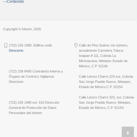
---Contenido
Copyright © Infoem, 2025
(722) 226 1980. Edificio sede
Calle de Pino Suárez sin número,
Directorio
actualmente Carretera Toluca-
Ixtapan # 111, Colonia La
Michoacana; Metepec Estado de
México, C.P. 52166
(722) 238 8490 Contraloría Interna y
Órgano de Control y Vigilancia
Calle Lienzo Charro 223 sur, Colonia
Directorio
San Jorge Pueblo Nuevo, Metepec,
Estado de México C.P. 52154
Calle Lienzo Charro 323, sur, Colonia
(722) 226 1980 ext. 610 Dirección
San Jorge Pueblo Nuevo, Metepec,
General de Protección de Datos
Estado de México, C.P. 52154.
Personales del Infoem