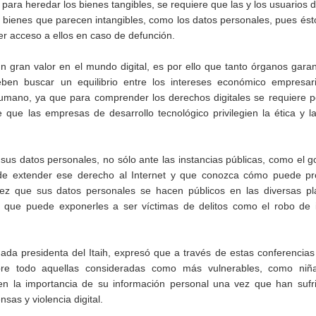
 para heredar los bienes tangibles, se requiere que las y los usuarios d
bienes que parecen intangibles, como los datos personales, pues és
er acceso a ellos en caso de defunción.
un gran valor en el mundo digital, es por ello que tanto órganos gar
ben buscar un equilibrio entre los intereses económico empresari
umano, ya que para comprender los derechos digitales se requiere p
 que las empresas de desarrollo tecnológico privilegien la ética y l
us datos personales, no sólo ante las instancias públicas, como el g
de extender ese derecho al Internet y que conozca cómo puede pr
vez que sus datos personales se hacen públicos en las diversas pl
lo que puede exponerles a ser víctimas de delitos como el robo de 
a presidenta del Itaih, expresó que a través de estas conferencias
bre todo aquellas consideradas como más vulnerables, como niña
en la importancia de su información personal una vez que han sufr
sas y violencia digital.