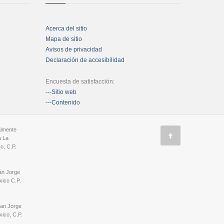
Acerca del sitio
Mapa de sitio
Avisos de privacidad
Declaración de accesibilidad
Encuesta de satisfacción:
---Sitio web
---Contenido
almente
a La
o, C.P.
an Jorge
ico C.P.
San Jorge
ico, C.P.