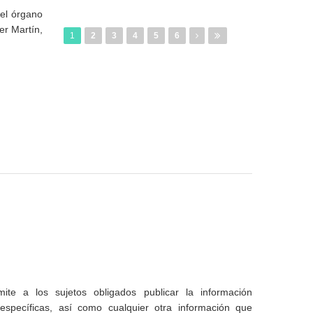
el órgano
er Martín,
1
2
3
4
5
6
te a los sujetos obligados publicar la información
specíficas, así como cualquier otra información que