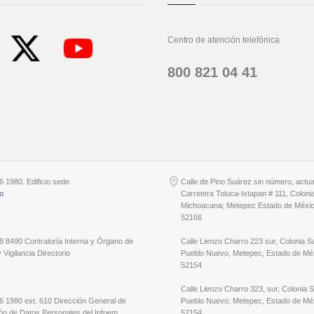
Centro de atención telefónica
800 821 04 41
6 1980. Edificio sede
Calle de Pino Suárez sin número, actu
io
Carretera Toluca-Ixtapan # 111, Coloni
Michoacana; Metepec Estado de Méxic
52166
8 8490 Contraloría Interna y Órgano de
Calle Lienzo Charro 223 sur, Colonia S
 Vigilancia Directorio
Pueblo Nuevo, Metepec, Estado de Méx
52154
Calle Lienzo Charro 323, sur, Colonia 
6 1980 ext. 610 Dirección General de
Pueblo Nuevo, Metepec, Estado de Méx
ón de Datos Personales del Infoem
52154.