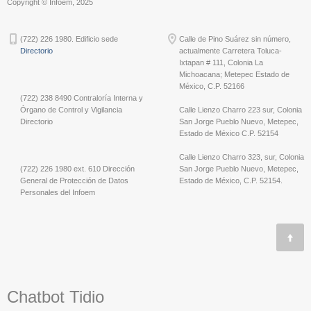
Copyright © Infoem, 2025
(722) 226 1980. Edificio sede
Calle de Pino Suárez sin número,
Directorio
actualmente Carretera Toluca-
Ixtapan # 111, Colonia La
Michoacana; Metepec Estado de
México, C.P. 52166
(722) 238 8490 Contraloría Interna y
Órgano de Control y Vigilancia
Calle Lienzo Charro 223 sur, Colonia
Directorio
San Jorge Pueblo Nuevo, Metepec,
Estado de México C.P. 52154
Calle Lienzo Charro 323, sur, Colonia
(722) 226 1980 ext. 610 Dirección
San Jorge Pueblo Nuevo, Metepec,
General de Protección de Datos
Estado de México, C.P. 52154.
Personales del Infoem
Chatbot Tidio