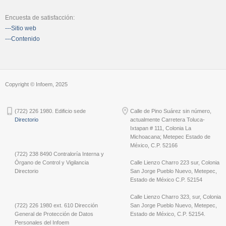
Encuesta de satisfacción:
---Sitio web
---Contenido
Copyright © Infoem, 2025
(722) 226 1980. Edificio sede
Calle de Pino Suárez sin número,
Directorio
actualmente Carretera Toluca-
Ixtapan # 111, Colonia La
Michoacana; Metepec Estado de
México, C.P. 52166
(722) 238 8490 Contraloría Interna y
Órgano de Control y Vigilancia
Calle Lienzo Charro 223 sur, Colonia
Directorio
San Jorge Pueblo Nuevo, Metepec,
Estado de México C.P. 52154
Calle Lienzo Charro 323, sur, Colonia
(722) 226 1980 ext. 610 Dirección
San Jorge Pueblo Nuevo, Metepec,
General de Protección de Datos
Estado de México, C.P. 52154.
Personales del Infoem