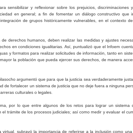
ra sensibilizar y reflexionar sobre los prejuicios, discriminaciones 
ociedad en general; a fin de fomentar un diálogo constructivo que 
ntegración de grupos históricamente vulnerables, en el contexto de
 de derechos humanos, deben realizar las medidas y ajustes necesa
echos en condiciones igualitarias. Así, puntualizó que el Infoem cuen
uas y formatos para realizar solicitudes de información, tanto en siste
 mayor la población que pueda ejercer sus derechos, de manera acces
uilasocho argumentó que para que la justicia sea verdaderamente just
idad de fortalecer un sistema de justicia que no deje fuera a ninguna per
rreras culturales o legales.
sma, por lo que entre algunos de los retos para lograr un sistema d
 el trámite de los procesos judiciales; así como medir y evaluar el cu
virtual, subrayó la importancia de referirse a la inclusión como un