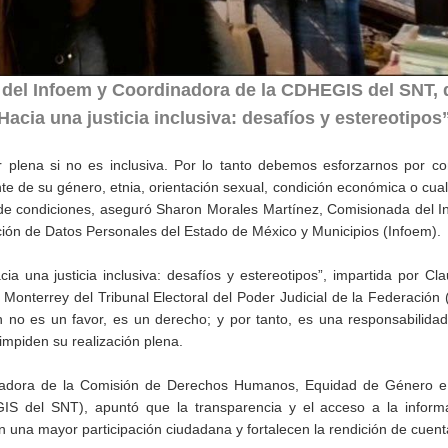
del Infoem y Coordinadora de la CDHEGIS del SNT, d
Hacia una justicia inclusiva: desafíos y estereotipos
 plena si no es inclusiva. Por lo tanto debemos esforzarnos por co
e de su género, etnia, orientación sexual, condición económica o cual
d de condiciones, aseguró Sharon Morales Martínez, Comisionada del In
ción de Datos Personales del Estado de México y Municipios (Infoem).
ia una justicia inclusiva: desafíos y estereotipos”, impartida por Cla
Monterrey del Tribunal Electoral del Poder Judicial de la Federación 
 no es un favor, es un derecho; y por tanto, es una responsabilidad
impiden su realización plena.
nadora de la Comisión de Derechos Humanos, Equidad de Género e 
IS del SNT), apuntó que la transparencia y el acceso a la inform
 una mayor participación ciudadana y fortalecen la rendición de cuent