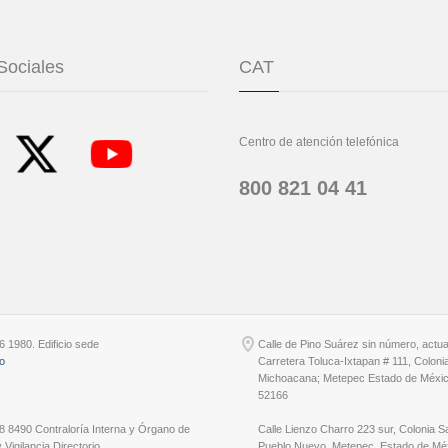
Sociales
CAT
Centro de atención telefónica
800 821 04 41
6 1980. Edificio sede
Calle de Pino Suárez sin número, actu
io
Carretera Toluca-Ixtapan # 111, Coloni
Michoacana; Metepec Estado de Méxic
52166
8 8490 Contraloría Interna y Órgano de
Calle Lienzo Charro 223 sur, Colonia S
 Vigilancia Directorio
Pueblo Nuevo, Metepec, Estado de Méx