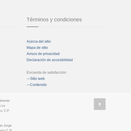
Términos y condiciones
Acerca del sitio
Mapa de sitio
Avisos de privacidad
Declaración de accesibilidad
Encuesta de satisfacción:
---Sitio web
---Contenido
almente
a La
o, C.P.
an Jorge
ico C.P.