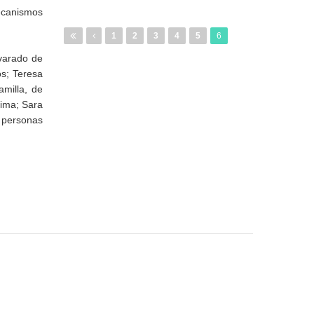
ecanismos
1
2
3
4
5
6
lvarado de
os; Teresa
milla, de
ima; Sara
 personas