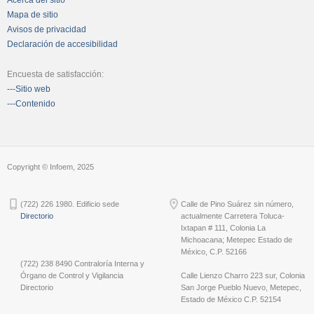
Mapa de sitio
Avisos de privacidad
Declaración de accesibilidad
Encuesta de satisfacción:
---Sitio web
---Contenido
Copyright © Infoem, 2025
(722) 226 1980. Edificio sede
Calle de Pino Suárez sin número,
Directorio
actualmente Carretera Toluca-
Ixtapan # 111, Colonia La
Michoacana; Metepec Estado de
México, C.P. 52166
(722) 238 8490 Contraloría Interna y
Órgano de Control y Vigilancia
Calle Lienzo Charro 223 sur, Colonia
Directorio
San Jorge Pueblo Nuevo, Metepec,
Estado de México C.P. 52154