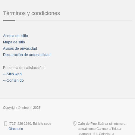
Términos y condiciones
Acerca del sitio
Mapa de sitio
Avisos de privacidad
Declaración de accesibilidad
Encuesta de satisfacción:
---Sitio web
---Contenido
Copyright © Infoem, 2025
(722) 226 1980. Edificio sede
Calle de Pino Suárez sin número,
Directorio
actualmente Carretera Toluca-
Ixtapan # 111, Colonia La