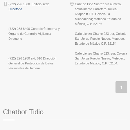
(722) 226 1980. Edificio sede
Calle de Pino Suárez sin número,
Directorio
actualmente Carretera Toluca-
Ixtapan # 111, Colonia La
Michoacana; Metepec Estado de
México, C.P. 52166
(722) 238 8490 Contraloría Interna y
Órgano de Control y Vigilancia
Calle Lienzo Charro 223 sur, Colonia
Directorio
San Jorge Pueblo Nuevo, Metepec,
Estado de México C.P. 52154
Calle Lienzo Charro 323, sur, Colonia
(722) 226 1980 ext. 610 Dirección
San Jorge Pueblo Nuevo, Metepec,
General de Protección de Datos
Estado de México, C.P. 52154.
Personales del Infoem
Chatbot Tidio