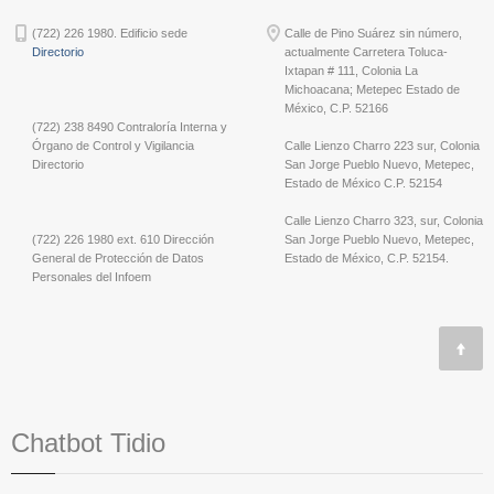
(722) 226 1980. Edificio sede
Calle de Pino Suárez sin número,
Directorio
actualmente Carretera Toluca-
Ixtapan # 111, Colonia La
Michoacana; Metepec Estado de
México, C.P. 52166
(722) 238 8490 Contraloría Interna y
Órgano de Control y Vigilancia
Calle Lienzo Charro 223 sur, Colonia
Directorio
San Jorge Pueblo Nuevo, Metepec,
Estado de México C.P. 52154
Calle Lienzo Charro 323, sur, Colonia
(722) 226 1980 ext. 610 Dirección
San Jorge Pueblo Nuevo, Metepec,
General de Protección de Datos
Estado de México, C.P. 52154.
Personales del Infoem
Chatbot Tidio