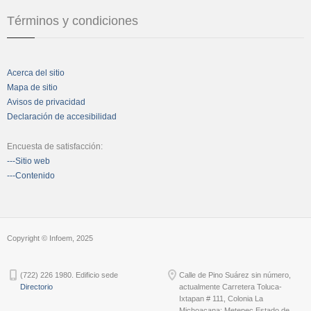
Términos y condiciones
Acerca del sitio
Mapa de sitio
Avisos de privacidad
Declaración de accesibilidad
Encuesta de satisfacción:
---Sitio web
---Contenido
Copyright © Infoem, 2025
(722) 226 1980. Edificio sede
Calle de Pino Suárez sin número,
Directorio
actualmente Carretera Toluca-
Ixtapan # 111, Colonia La
Michoacana; Metepec Estado de