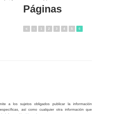
Páginas
1
2
3
4
5
6
te a los sujetos obligados publicar la información
specíficas, así como cualquier otra información que