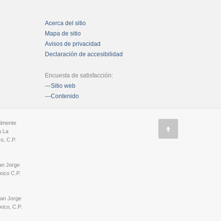
Acerca del sitio
Mapa de sitio
Avisos de privacidad
Declaración de accesibilidad
Encuesta de satisfacción:
---Sitio web
---Contenido
almente
a La
o, C.P.
an Jorge
ico C.P.
San Jorge
ico, C.P.