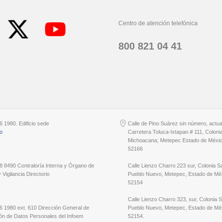
Centro de atención telefónica
800 821 04 41
6 1980. Edificio sede
Calle de Pino Suárez sin número, actu
io
Carretera Toluca-Ixtapan # 111, Coloni
Michoacana; Metepec Estado de Méxic
52166
8 8490 Contraloría Interna y Órgano de
Calle Lienzo Charro 223 sur, Colonia S
 Vigilancia Directorio
Pueblo Nuevo, Metepec, Estado de Méx
52154
Calle Lienzo Charro 323, sur, Colonia 
6 1980 ext. 610 Dirección General de
Pueblo Nuevo, Metepec, Estado de Méx
ón de Datos Personales del Infoem
52154.