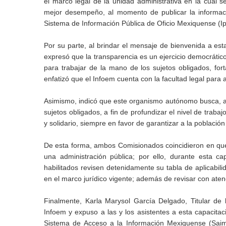
el marco legal de la unidad administrativa en la cual 
mejor desempeño, al momento de publicar la informació
Sistema de Información Pública de Oficio Mexiquense (I
Por su parte, al brindar el mensaje de bienvenida a esta
expresó que la transparencia es un ejercicio democrático
para trabajar de la mano de los sujetos obligados, for
enfatizó que el Infoem cuenta con la facultad legal para a
Asimismo, indicó que este organismo autónomo busca, a 
sujetos obligados, a fin de profundizar el nivel de trab
y solidario, siempre en favor de garantizar a la població
De esta forma, ambos Comisionados coincidieron en que 
una administración pública; por ello, durante esta ca
habilitados revisen detenidamente su tabla de aplicabili
en el marco jurídico vigente; además de revisar con aten
Finalmente, Karla Marysol García Delgado, Titular de 
Infoem y expuso a las y los asistentes a esta capacitac
Sistema de Acceso a la Información Mexiquense (Saime