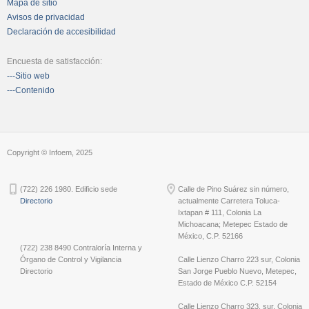
Mapa de sitio
Avisos de privacidad
Declaración de accesibilidad
Encuesta de satisfacción:
---Sitio web
---Contenido
Copyright © Infoem, 2025
(722) 226 1980. Edificio sede
Calle de Pino Suárez sin número,
Directorio
actualmente Carretera Toluca-
Ixtapan # 111, Colonia La
Michoacana; Metepec Estado de
México, C.P. 52166
(722) 238 8490 Contraloría Interna y
Órgano de Control y Vigilancia
Calle Lienzo Charro 223 sur, Colonia
Directorio
San Jorge Pueblo Nuevo, Metepec,
Estado de México C.P. 52154
Calle Lienzo Charro 323, sur, Colonia