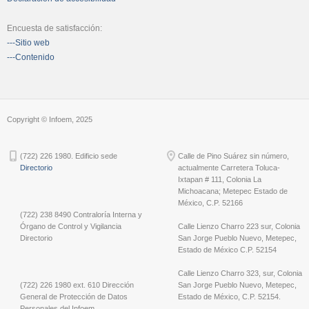
Encuesta de satisfacción:
---Sitio web
---Contenido
Copyright © Infoem, 2025
(722) 226 1980. Edificio sede
Calle de Pino Suárez sin número,
Directorio
actualmente Carretera Toluca-
Ixtapan # 111, Colonia La
Michoacana; Metepec Estado de
México, C.P. 52166
(722) 238 8490 Contraloría Interna y
Órgano de Control y Vigilancia
Calle Lienzo Charro 223 sur, Colonia
Directorio
San Jorge Pueblo Nuevo, Metepec,
Estado de México C.P. 52154
Calle Lienzo Charro 323, sur, Colonia
(722) 226 1980 ext. 610 Dirección
San Jorge Pueblo Nuevo, Metepec,
General de Protección de Datos
Estado de México, C.P. 52154.
Personales del Infoem