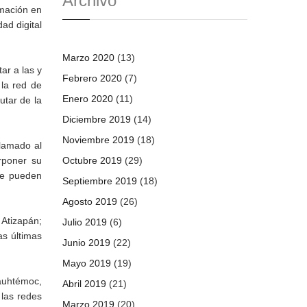
Archivo
rmación en
ad digital
Marzo 2020
(13)
ar a las y
Febrero 2020
(7)
 la red de
Enero 2020
(11)
utar de la
Diciembre 2019
(14)
Noviembre 2019
(18)
llamado al
rponer su
Octubre 2019
(29)
ue pueden
Septiembre 2019
(18)
Agosto 2019
(26)
 Atizapán;
Julio 2019
(6)
as últimas
Junio 2019
(22)
Mayo 2019
(19)
auhtémoc,
Abril 2019
(21)
 las redes
Marzo 2019
(20)