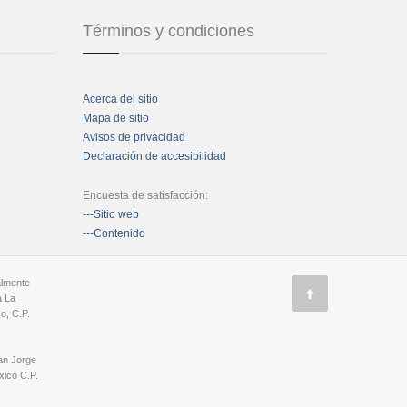
Términos y condiciones
Acerca del sitio
Mapa de sitio
Avisos de privacidad
Declaración de accesibilidad
Encuesta de satisfacción:
---Sitio web
---Contenido
almente
a La
o, C.P.
an Jorge
ico C.P.