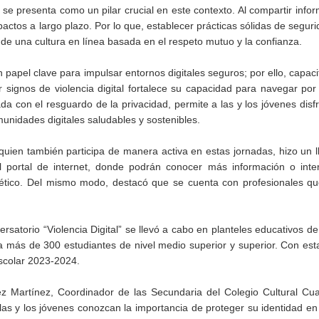
se presenta como un pilar crucial en este contexto. Al compartir info
actos a largo plazo. Por lo que, establecer prácticas sólidas de segurid
 de una cultura en línea basada en el respeto mutuo y la confianza.
pel clave para impulsar entornos digitales seguros; por ello, capacit
signos de violencia digital fortalece su capacidad para navegar por
 con el resguardo de la privacidad, permite a las y los jóvenes disfr
unidades digitales saludables y sostenibles.
, quien también participa de manera activa en estas jornadas, hizo un 
 portal de internet, donde podrán conocer más información o inte
rnético. Del mismo modo, destacó que se cuenta con profesionales q
rsatorio “Violencia Digital” se llevó a cabo en planteles educativos de
 más de 300 estudiantes de nivel medio superior y superior. Con est
escolar 2023-2024.
z Martínez, Coordinador de las Secundaria del Colegio Cultural Cu
 las y los jóvenes conozcan la importancia de proteger su identidad en