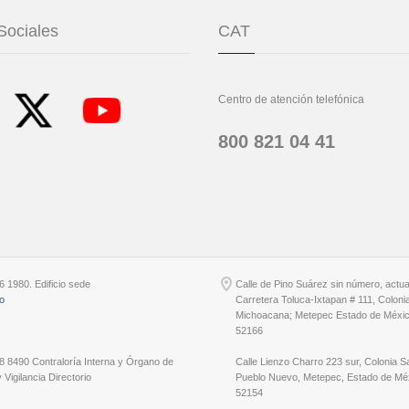
Sociales
CAT
Centro de atención telefónica
800 821 04 41
6 1980. Edificio sede
Calle de Pino Suárez sin número, actu
io
Carretera Toluca-Ixtapan # 111, Coloni
Michoacana; Metepec Estado de Méxic
52166
8 8490 Contraloría Interna y Órgano de
Calle Lienzo Charro 223 sur, Colonia S
 Vigilancia Directorio
Pueblo Nuevo, Metepec, Estado de Méx
52154