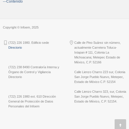
---Contenido
Copyright © Infoem, 2025
(722) 226 1980. Edificio sede
Calle de Pino Suárez sin número,
Directorio
actualmente Carretera Toluca-
Ixtapan # 111, Colonia La
Michoacana; Metepec Estado de
México, C.P. 52166
(722) 238 8490 Contraloría Interna y
Órgano de Control y Vigilancia
Calle Lienzo Charro 223 sur, Colonia
Directorio
San Jorge Pueblo Nuevo, Metepec,
Estado de México C.P. 52154
Calle Lienzo Charro 323, sur, Colonia
(722) 226 1980 ext. 610 Dirección
San Jorge Pueblo Nuevo, Metepec,
General de Protección de Datos
Estado de México, C.P. 52154.
Personales del Infoem