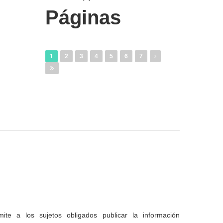
Páginas
1
2
3
4
5
6
7
te a los sujetos obligados publicar la información