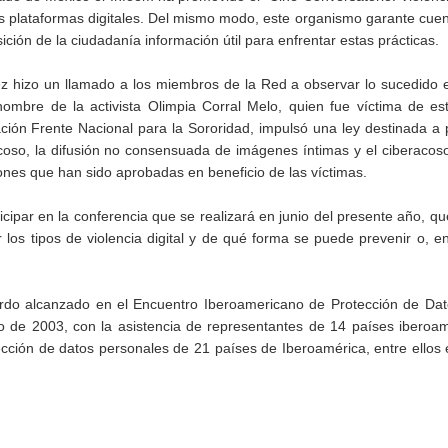
as plataformas digitales. Del mismo modo, este organismo garante cue
ición de la ciudadanía información útil para enfrentar estas prácticas.
z hizo un llamado a los miembros de la Red a observar lo sucedido 
 nombre de la activista Olimpia Corral Melo, quien fue víctima de es
ación Frente Nacional para la Sororidad, impulsó una ley destinada a 
acoso, la difusión no consensuada de imágenes íntimas y el ciberacoso
nes que han sido aprobadas en beneficio de las víctimas.
rticipar en la conferencia que se realizará en junio del presente año, q
r los tipos de violencia digital y de qué forma se puede prevenir o, e
rdo alcanzado en el Encuentro Iberoamericano de Protección de Dat
io de 2003, con la asistencia de representantes de 14 países iberoa
cción de datos personales de 21 países de Iberoamérica, entre ellos 