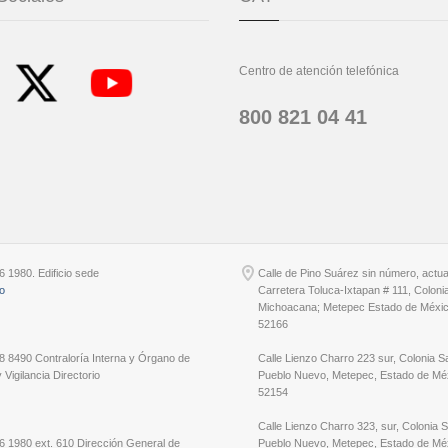
Centro de atención telefónica
800 821 04 41
6 1980. Edificio sede
Calle de Pino Suárez sin número, actu
io
Carretera Toluca-Ixtapan # 111, Coloni
Michoacana; Metepec Estado de Méxic
52166
8 8490 Contraloría Interna y Órgano de
Calle Lienzo Charro 223 sur, Colonia S
 Vigilancia Directorio
Pueblo Nuevo, Metepec, Estado de Méx
52154
Calle Lienzo Charro 323, sur, Colonia 
6 1980 ext. 610 Dirección General de
Pueblo Nuevo, Metepec, Estado de Méx