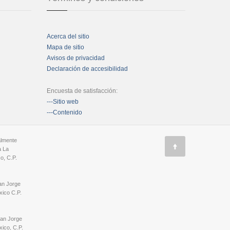
Acerca del sitio
Mapa de sitio
Avisos de privacidad
Declaración de accesibilidad
Encuesta de satisfacción:
---Sitio web
---Contenido
almente
a La
o, C.P.
an Jorge
ico C.P.
San Jorge
ico, C.P.