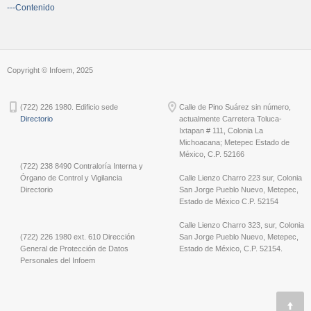
---Contenido
Copyright © Infoem, 2025
(722) 226 1980. Edificio sede
Calle de Pino Suárez sin número,
Directorio
actualmente Carretera Toluca-
Ixtapan # 111, Colonia La
Michoacana; Metepec Estado de
México, C.P. 52166
(722) 238 8490 Contraloría Interna y
Órgano de Control y Vigilancia
Calle Lienzo Charro 223 sur, Colonia
Directorio
San Jorge Pueblo Nuevo, Metepec,
Estado de México C.P. 52154
Calle Lienzo Charro 323, sur, Colonia
(722) 226 1980 ext. 610 Dirección
San Jorge Pueblo Nuevo, Metepec,
General de Protección de Datos
Estado de México, C.P. 52154.
Personales del Infoem