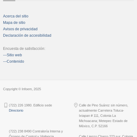
Acerca del sitio
Mapa de sitio
Avisos de privacidad
Declaración de accesibilidad
Encuesta de satisfacción:
---Sitio web
---Contenido
Copyright © Infoem, 2025
(722) 226 1980. Edificio sede
Calle de Pino Suárez sin número,
Directorio
actualmente Carretera Toluca-
Ixtapan # 111, Colonia La
Michoacana; Metepec Estado de
México, C.P. 52166
(722) 238 8490 Contraloría Interna y
Órgano de Control y Vigilancia
Calle Lienzo Charro 223 sur, Colonia