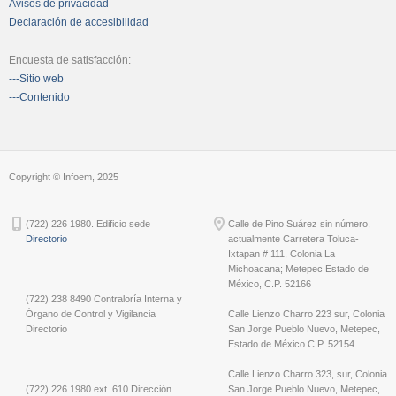
Avisos de privacidad
Declaración de accesibilidad
Encuesta de satisfacción:
---Sitio web
---Contenido
Copyright © Infoem, 2025
(722) 226 1980. Edificio sede
Calle de Pino Suárez sin número,
Directorio
actualmente Carretera Toluca-
Ixtapan # 111, Colonia La
Michoacana; Metepec Estado de
México, C.P. 52166
(722) 238 8490 Contraloría Interna y
Órgano de Control y Vigilancia
Calle Lienzo Charro 223 sur, Colonia
Directorio
San Jorge Pueblo Nuevo, Metepec,
Estado de México C.P. 52154
Calle Lienzo Charro 323, sur, Colonia
(722) 226 1980 ext. 610 Dirección
San Jorge Pueblo Nuevo, Metepec,