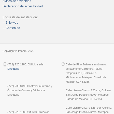
Avisos de privacidad
Declaración de accesibilidad
Encuesta de satisfacción:
---Sitio web
---Contenido
Copyright © Infoem, 2025
(722) 226 1980. Edificio sede
Calle de Pino Suárez sin número,
Directorio
actualmente Carretera Toluca-
Ixtapan # 111, Colonia La
Michoacana; Metepec Estado de
México, C.P. 52166
(722) 238 8490 Contraloría Interna y
Órgano de Control y Vigilancia
Calle Lienzo Charro 223 sur, Colonia
Directorio
San Jorge Pueblo Nuevo, Metepec,
Estado de México C.P. 52154
Calle Lienzo Charro 323, sur, Colonia
(722) 226 1980 ext. 610 Dirección
San Jorge Pueblo Nuevo, Metepec,