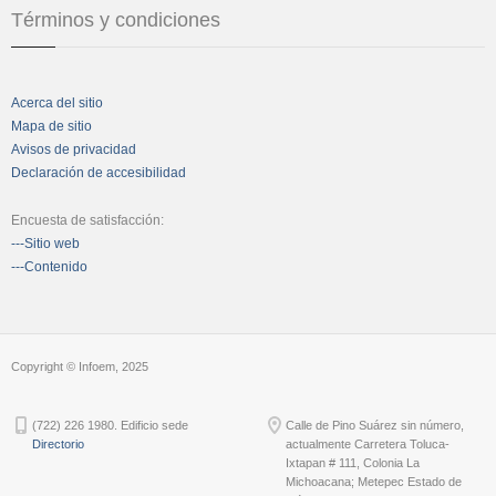
Términos y condiciones
Acerca del sitio
Mapa de sitio
Avisos de privacidad
Declaración de accesibilidad
Encuesta de satisfacción:
---Sitio web
---Contenido
Copyright © Infoem, 2025
(722) 226 1980. Edificio sede
Calle de Pino Suárez sin número,
Directorio
actualmente Carretera Toluca-
Ixtapan # 111, Colonia La
Michoacana; Metepec Estado de