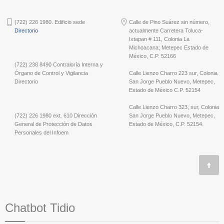
(722) 226 1980. Edificio sede
Calle de Pino Suárez sin número,
Directorio
actualmente Carretera Toluca-
Ixtapan # 111, Colonia La
Michoacana; Metepec Estado de
México, C.P. 52166
(722) 238 8490 Contraloría Interna y
Órgano de Control y Vigilancia
Calle Lienzo Charro 223 sur, Colonia
Directorio
San Jorge Pueblo Nuevo, Metepec,
Estado de México C.P. 52154
Calle Lienzo Charro 323, sur, Colonia
(722) 226 1980 ext. 610 Dirección
San Jorge Pueblo Nuevo, Metepec,
General de Protección de Datos
Estado de México, C.P. 52154.
Personales del Infoem
Chatbot Tidio